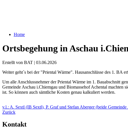
Home
Ortsbegehung in Aschau i.Chi
Erstellt von BAT |
03.06.2026
Weiter geht´s bei der "Priental Wärme". Hausanschlüsse des 1. BA erf
Um alle Anschlussnehmer der Priental Wärme im 1. Bauabschnitt gena
Gemeinde Aschau i.Chiemgau und Biomassehof Achental machten sich 
ist. So können auch sämtliche Kosten genau kalkuliert werden.
v.l.: A. Sextl (IB Sextl), P. Graf und Stefan Aberger (beide Gemeind
Zurück
Kontakt