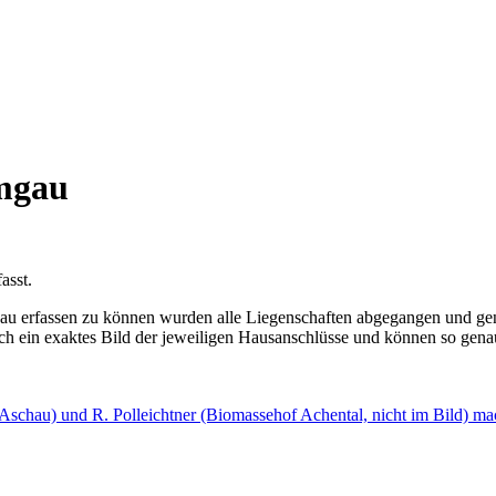
emgau
asst.
u erfassen zu können wurden alle Liegenschaften abgegangen und gena
ein exaktes Bild der jeweiligen Hausanschlüsse und können so genau
e Aschau) und R. Polleichtner (Biomassehof Achental, nicht im Bild) ma