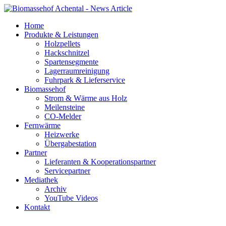
Home
Produkte & Leistungen
Holzpellets
Hackschnitzel
Spartensegmente
Lagerraumreinigung
Fuhrpark & Lieferservice
Biomassehof
Strom & Wärme aus Holz
Meilensteine
CO-Melder
Fernwärme
Heizwerke
Übergabestation
Partner
Lieferanten & Kooperationspartner
Servicepartner
Mediathek
Archiv
YouTube Videos
Kontakt